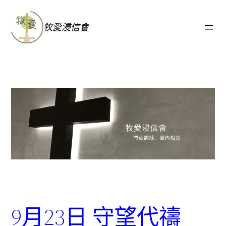
牧愛浸信會
9月23日 守望代禱