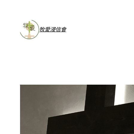
牧愛浸信會