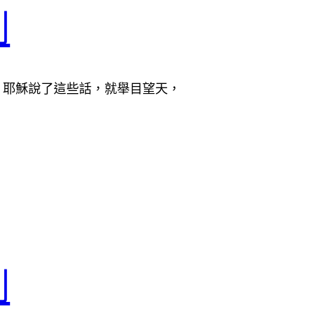
劃
本） 耶穌說了這些話，就舉目望天，
劃