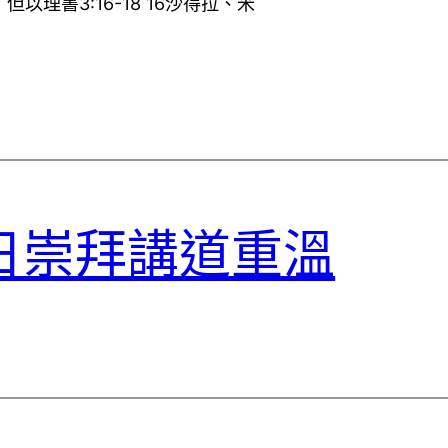
理書3:16-18 16沙得拉、米
主日崇拜講道重溫