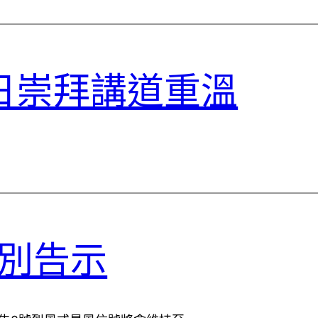
主日崇拜講道重溫
特別告示