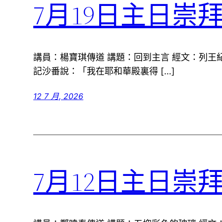
7月19日主日崇
講員：楊寶琪傳道 講題：回到主言 經文：列王紀下
記沙番說：「我在耶和華殿裏得 […]
12 7 月, 2026
7月12日主日崇