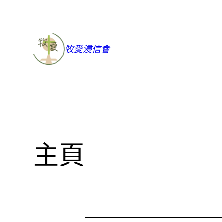
牧愛浸信會
主頁