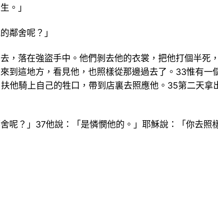
永生。」
我的鄰舍呢？」
哥去，落在強盜手中。他們剝去他的衣裳，把他打個半死，
人來到這地方，看見他，也照樣從那邊過去了。33惟有一
，扶他騎上自己的牲口，帶到店裏去照應他。35第二天拿
鄰舍呢？」37他說：「是憐憫他的。」耶穌說：「你去照