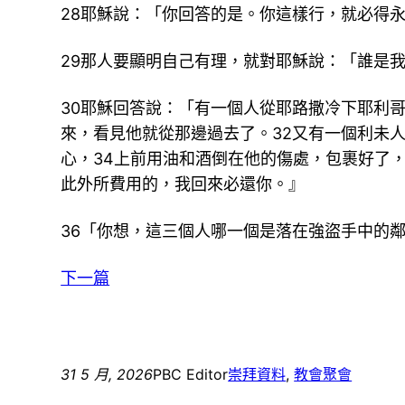
28耶穌說：「你回答的是。你這樣行，就必得
29那人要顯明自己有理，就對耶穌說：「誰是
30耶穌回答說：「有一個人從耶路撒冷下耶利
來，看見他就從那邊過去了。32又有一個利未
心，34上前用油和酒倒在他的傷處，包裹好了
此外所費用的，我回來必還你。』
36「你想，這三個人哪一個是落在強盜手中的
下一篇
31 5 月, 2026
PBC Editor
崇拜資料
, 
教會聚會