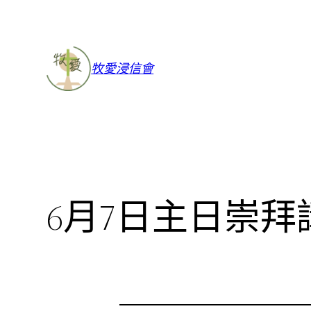
牧愛浸信會
6月7日主日崇拜