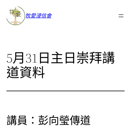
牧愛浸信會
5月31日主日崇拜講
道資料
講員：彭向瑩傳道