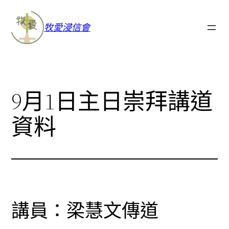
牧愛浸信會
9月1日主日崇拜講道
資料
講員：梁慧文傳道