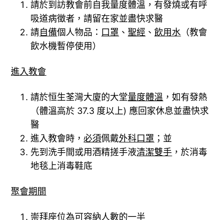
請於到訪教會前自我量度體溫，有發燒或有呼
吸道病徵者，請留在家並盡快求醫
請
自備
個人物品：
口罩
、
聖經
、
飲用水
（教會
飲水機暫停使用）
進入教會
請於恒生荃灣大廈的大堂
量度體溫
，如有發熱
（體溫高於 37.3 度以上) 應回家休息並盡快求
醫
進入教會時，
必須
佩戴
外科口罩
；並
先到洗手間或用酒精搓手液
清潔雙手
，於消毒
地毯上消毒鞋底
聚會期間
崇拜座位為可容納人數的一半