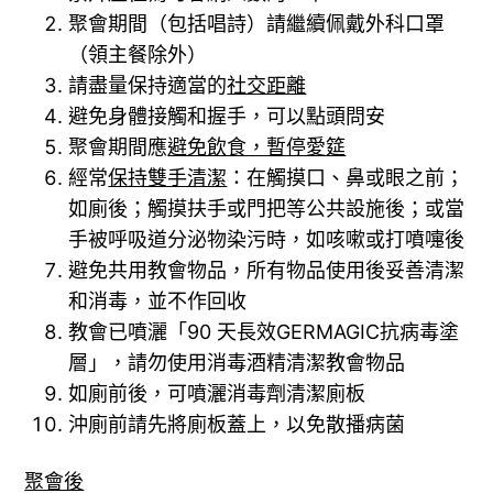
聚會期間（包括唱詩）請繼續佩戴外科口罩
（領主餐除外）
請盡量保持適當的
社交距離
避免身體接觸和握手，可以點頭問安
聚會期間應
避免飲食，暫停愛筵
經常
保持雙手清潔
：在觸摸口、鼻或眼之前；
如廁後；觸摸扶手或門把等公共設施後；或當
手被呼吸道分泌物染污時，如咳嗽或打噴嚏後
避免共用教會物品，所有物品使用後妥善清潔
和消毒，並不作回收
教會已噴灑「90 天長效GERMAGIC抗病毒塗
層」，請勿使用消毒酒精清潔教會物品
如廁前後，可噴灑消毒劑清潔廁板
沖廁前請先將廁板蓋上，以免散播病菌
聚會後