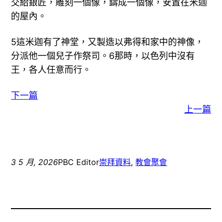
交給銀匠，雕刻一個像，鑄成一個像，安置在米迦
的屋內。
5這米迦有了神堂，又製造以弗得和家中的神像，
分派他一個兒子作祭司。6那時，以色列中沒有
王，各人任意而行。
下一篇
上一篇
3 5 月, 2026
PBC Editor
崇拜資料
, 
教會聚會