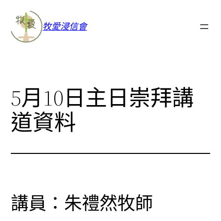
牧愛浸信會
5月10日主日崇拜講
道資料
講員：朱禮然牧師