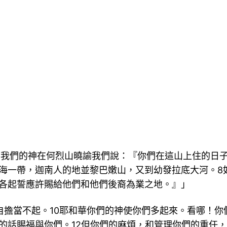
華我們的神在何烈山曉諭我們說：『你們在這山上住的日
海一帶，迦南人的地並黎巴嫩山，又到幼發拉底大河。8
各起誓應許賜給他們和他們後裔為業之地。』」
自擔當不起。10耶和華你們的神使你們多起來。看哪！你
的話賜福與你們。12但你們的麻煩，和管理你們的重任，