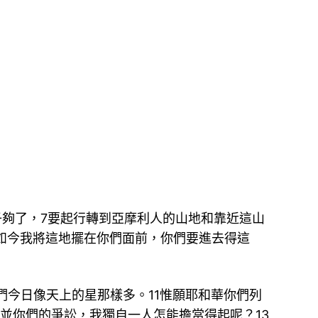
子夠了，7要起行轉到亞摩利人的山地和靠近這山
如今我將這地擺在你們面前，你們要進去得這
們今日像天上的星那樣多。11惟願耶和華你們列
並你們的爭訟，我獨自一人怎能擔當得起呢？13