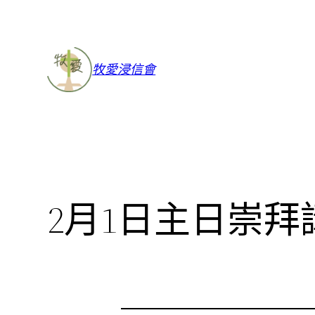
牧愛浸信會
2月1日主日崇拜