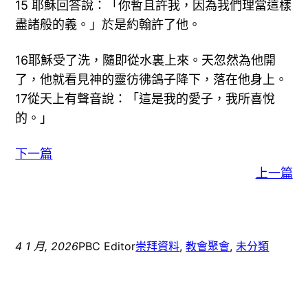
15 耶穌回答說：「你暫且許我，因為我們理當這樣
盡諸般的義。」於是約翰許了他。
16耶穌受了洗，隨即從水裏上來。天忽然為他開
了，他就看見神的靈彷彿鴿子降下，落在他身上。
17從天上有聲音說：「這是我的愛子，我所喜悅
的。」
下一篇
上一篇
4 1 月, 2026
PBC Editor
崇拜資料
, 
教會聚會
, 
未分類