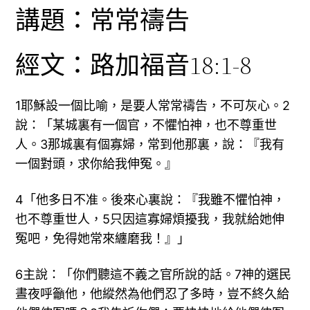
講題：常常禱告
經文：路加福音18:1-8
1耶穌設一個比喻，是要人常常禱告，不可灰心。2
說：「某城裏有一個官，不懼怕神，也不尊重世
人。3那城裏有個寡婦，常到他那裏，說：『我有
一個對頭，求你給我伸冤。』
4「他多日不准。後來心裏說：『我雖不懼怕神，
也不尊重世人，5只因這寡婦煩擾我，我就給她伸
冤吧，免得她常來纏磨我！』」
6主說：「你們聽這不義之官所說的話。7神的選民
晝夜呼籲他，他縱然為他們忍了多時，豈不終久給