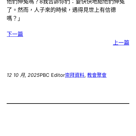
他們伸冤嗎？8我告訴你們：要快快地給他們伸冤
了。然而，人子來的時候，遇得見世上有信德
嗎？」
下一篇
上一篇
12 10 月, 2025
PBC Editor
崇拜資料
, 
教會聚會