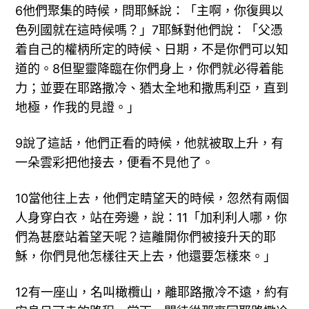
6他們聚集的時候，問耶穌說：「主啊，你復興以
色列國就在這時候嗎？」7耶穌對他們說：「父憑
着自己的權柄所定的時候、日期，不是你們可以知
道的。8但聖靈降臨在你們身上，你們就必得着能
力；並要在耶路撒冷、猶太全地和撒馬利亞，直到
地極，作我的見證。」
9說了這話，他們正看的時候，他就被取上升，有
一朵雲彩把他接去，便看不見他了。
10當他往上去，他們定睛望天的時候，忽然有兩個
人身穿白衣，站在旁邊，說：11「加利利人哪，你
們為甚麼站着望天呢？這離開你們被接升天的耶
穌，你們見他怎樣往天上去，他還要怎樣來。」
12有一座山，名叫橄欖山，離耶路撒冷不遠，約有