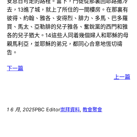
安息日可走的路程。當下，門徒從那裏回耶路撒冷
去，13進了城，就上了所住的一間樓房。在那裏有
彼得、約翰、雅各、安得烈、腓力、多馬、巴多羅
買、馬太、亞勒腓的兒子雅各、奮銳黨的西門和雅
各的兒子猶大。14這些人同着幾個婦人和耶穌的母
親馬利亞，並耶穌的弟兄，都同心合意地恆切禱
告。
下一篇
上一篇
1 6 月, 2025
PBC Editor
崇拜資料
, 
教會聚會