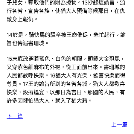
子兒女，奪取他們的財為掠物。13抄錄這諭旨，頒
行各省，宣告各族，使猶大人預備等候那日，在仇
敵身上報仇。
14於是，騎快馬的驛卒被王命催促，急忙起行。諭
旨也傳遍書珊城。
15末底改穿着藍色、白色的朝服，頭戴大金冠冕，
又穿紫色細麻布的外袍，從王面前出來。書珊城的
人民都歡呼快樂。16猶大人有光榮，歡喜快樂而得
尊貴。17王的諭旨所到的各省各城，猶大人都歡喜
快樂，設擺筵宴，以那日為吉日。那國的人民，有
許多因懼怕猶大人，就入了猶大籍。
下一篇
上一篇