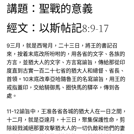
講題：聖戰的意義
經文：以斯帖記8:9-17
9三月，就是西彎月，二十三日，將王的書記召
來，按着末底改所吩咐的，用各省的文字、各族的
方言，並猶大人的文字、方言寫諭旨，傳給那從印
度直到古實一百二十七省的猶大人和總督、省長、
首領。10末底改奉亞哈隨魯王的名寫諭旨，用王的
戒指蓋印，交給騎御馬、圈快馬的驛卒，傳到各
處。
11-12諭旨中，王准各省各城的猶大人在一日之間，
十二月，就是亞達月，十三日，聚集保護性命，剪
除殺戮滅絕那要攻擊猶大人的一切仇敵和他們的妻