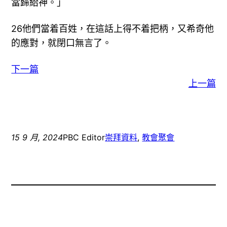
當歸給神。」
26他們當着百姓，在這話上得不着把柄，又希奇他
的應對，就閉口無言了。
下一篇
上一篇
15 9 月, 2024
PBC Editor
崇拜資料
, 
教會聚會