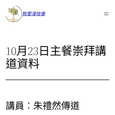
牧愛浸信會
10月23日主餐崇拜講
道資料
講員︰朱禮然傳道