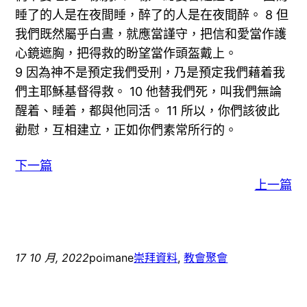
睡了的人是在夜間睡，醉了的人是在夜間醉。 8 但
我們既然屬乎白晝，就應當謹守，把信和愛當作護
心鏡遮胸，把得救的盼望當作頭盔戴上。
9 因為神不是預定我們受刑，乃是預定我們藉着我
們主耶穌基督得救。 10 他替我們死，叫我們無論
醒着、睡着，都與他同活。 11 所以，你們該彼此
勸慰，互相建立，正如你們素常所行的。
下一篇
上一篇
17 10 月, 2022
poimane
崇拜資料
, 
教會聚會