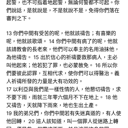
起誓，也不可指着地起誓，無論何誓都不可起。你
們說話，是就說是，不是就說不是，免得你們落在
審判之下。
13 你們中間有受苦的呢，他就該禱告；有喜樂的
呢，他就該歌頌。 14 你們中間有病了的呢，他就
該請教會的長老來，他們可以奉主的名用油抹他，
為他禱告。 15 出於信心的祈禱要救那病人，主必
叫他起來；他若犯了罪，也必蒙赦免。 16 所以你
們要彼此認罪，互相代求，使你們可以得醫治。義
人祈禱所發的力量是大有功效的。
17 以利亞與我們是一樣性情的人，他懇切禱告，求
不要下雨，雨就三年零六個月不下在地上。 18 他
又禱告，天就降下雨來，地也生出土產。
19 我的弟兄們，你們中間若有失迷真道的，有人使
他回轉， 20 這人該知道，叫一個罪人從迷路上轉