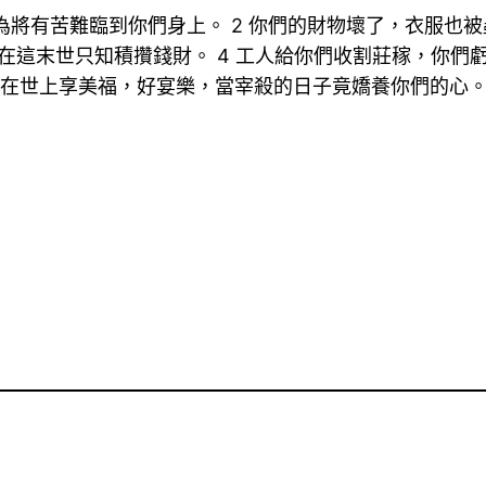
為將有苦難臨到你們身上。 2 你們的財物壞了，衣服也被
在這末世只知積攢錢財。 4 工人給你們收割莊稼，你們
們在世上享美福，好宴樂，當宰殺的日子竟嬌養你們的心。