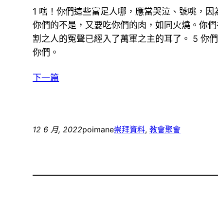
1 嗐！你們這些富足人哪，應當哭泣、號咷，因
你們的不是，又要吃你們的肉，如同火燒。你們
割之人的冤聲已經入了萬軍之主的耳了。 5 你
你們。
下一篇
12 6 月, 2022
poimane
崇拜資料
, 
教會聚會