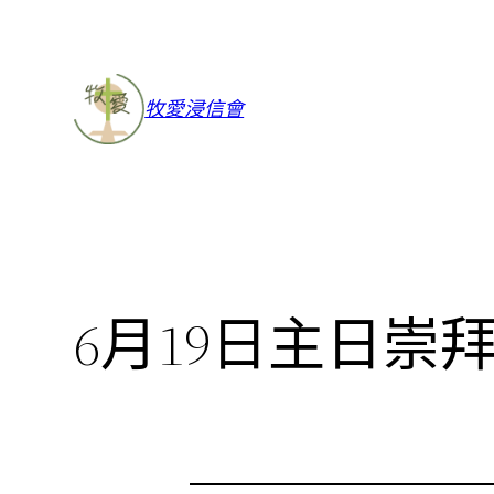
牧愛浸信會
6月19日主日崇