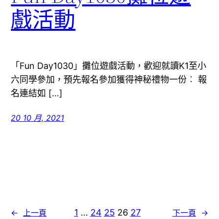
戲活動
「Fun Day1030」攤位遊戲活動，歡迎就讀K1至小
六同學參加，預先報名參加獲得神秘禮物一份︰ 報
名連結如 […]
20 10 月, 2021
1
…
24
25
26
27
←
上一頁
下一頁
→