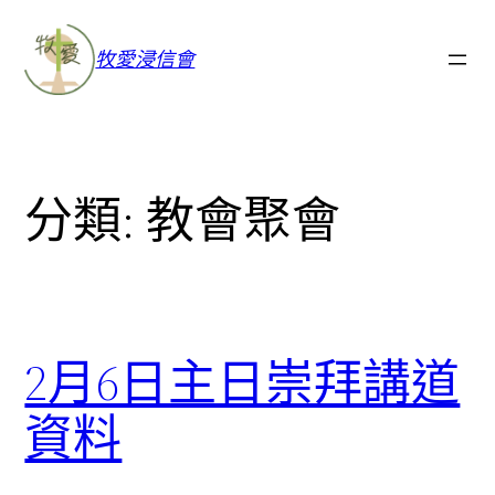
牧愛浸信會
分類:
教會聚會
2月6日主日崇拜講道
資料