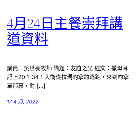
4月24日主餐崇拜講
道資料
講員︰吳世豪牧師 講題：友誼之光 經文：撒母耳
記上20:1-34 1 大衞從拉瑪的拿約逃跑，來到約拿
單那裏，對 […]
17 4 月, 2022