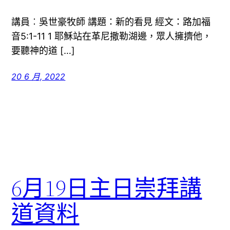
講員︰吳世豪牧師 講題：新的看見 經文：路加福
音5:1-11 1 耶穌站在革尼撒勒湖邊，眾人擁擠他，
要聽神的道 […]
20 6 月, 2022
6月19日主日崇拜講
道資料