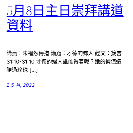
5月8日主日崇拜講道
資料
講員︰朱禮然傳道 講題：才德的婦人 經文：箴言
31:10-31 10 才德的婦人誰能得着呢？她的價值遠
勝過珍珠 […]
2 5 月, 2022