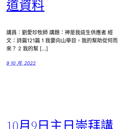
道資料
講員︰劉愛珍牧師 講題：神是我這生供應者 經
文：詩篇121篇 1 我要向山舉目，我的幫助從何而
來？ 2 我的幫 […]
9 10 月, 2022
10月9日主日崇拜講