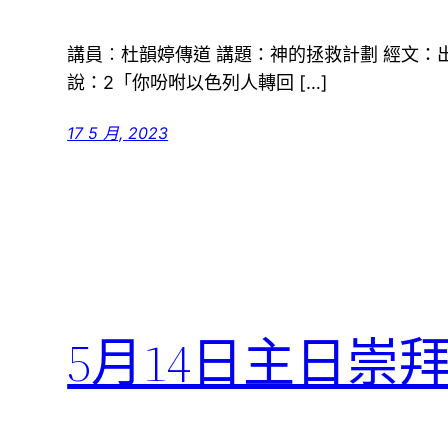
講員︰杜韻婷傳道 講題：神的拯救計劃 經文：出埃
說：2「你吩咐以色列人轉回 […]
17 5 月, 2023
5月14日主日崇