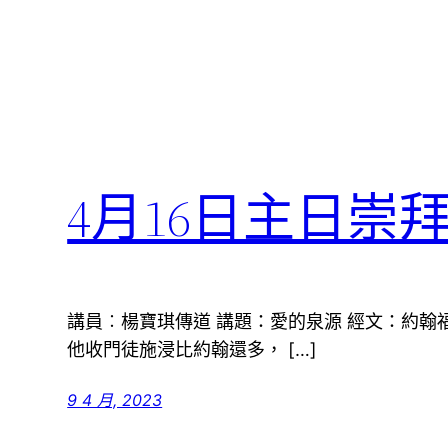
4月16日主日崇
講員︰楊寶琪傳道 講題：愛的泉源 經文：約翰福音
他收門徒施浸比約翰還多， […]
9 4 月, 2023