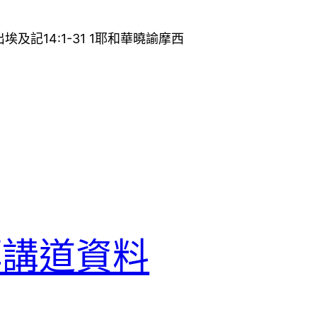
及記14:1-31 1耶和華曉諭摩西
拜講道資料