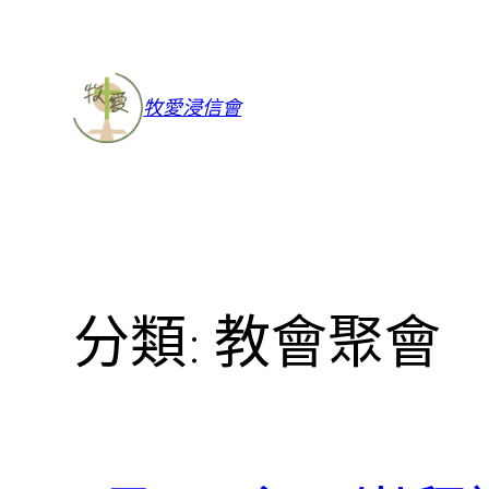
牧愛浸信會
分類:
教會聚會