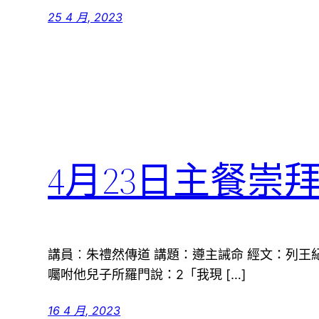
25 4 月, 2023
4月23日主餐崇
講員︰朱禮然傳道 講題：遵主誡命 經文：列王紀上
囑咐他兒子所羅門說：2「我現 […]
16 4 月, 2023