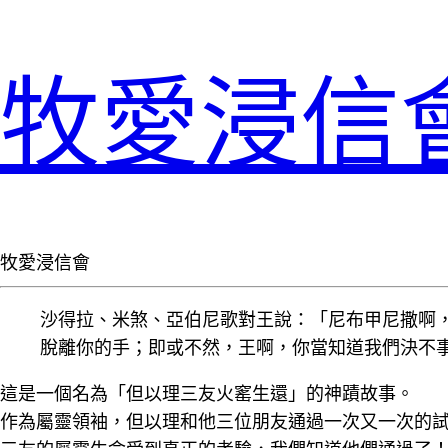
牧愛浸信
牧愛浸信會
沙得拉、米煞、亞伯尼歌對王說：「尼布甲尼撒啊
脫離你的手；即或不然，王啊，你當知道我們決不事奉你
這是一個名為「但以理三友火窰生還」的神蹟故事。
作為屬靈領袖，但以理和他三位朋友通過一次又一次的